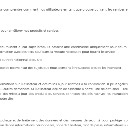
r comprendre comment nos utilisateurs en tant que groupe utilisent les services et
pour améliorer nos produits et services.
rs fournissent à leur sujet lorsqu’ils passent une commande uniquement pour fourni
mation avec des tiers, sauf dans la mesure nécessaire pour fournir le service.
autre fonctionnalité du site
pté de recevoir sur des sujets que nous pensons être susceptibles de les intéresser.
rmations sur l’utilisateur et des mises à jour relatives à sa commande. Il peut égale
autres demandes. Si l’utilisateur décide de s’inscrire à notre liste de diffusion, il re
e, des mises à jour, des produits ou services connexes, etc. désinscrivez les instructio
otre site.
stockage et de traitement des données et des mesures de sécurité pour protéger co
ction de vos informations personnelles, nom d’utilisateur, mot de passe, informations su