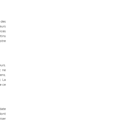
 des
eurs
ices
tins
otre
eurs,
t ne
iens,
. La
e ce
date
dont
iser