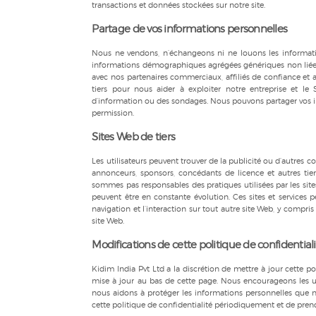
transactions et données stockées sur notre site.
Partage de vos informations personnelles
Nous ne vendons, n’échangeons ni ne louons les information
informations démographiques agrégées génériques non liées au
avec nos partenaires commerciaux, affiliés de confiance et a
tiers pour nous aider à exploiter notre entreprise et le
d’information ou des sondages. Nous pouvons partager vos in
permission.
Sites Web de tiers
Les utilisateurs peuvent trouver de la publicité ou d’autres co
annonceurs, sponsors, concédants de licence et autres tier
sommes pas responsables des pratiques utilisées par les sites 
peuvent être en constante évolution. Ces sites et services pe
navigation et l’interaction sur tout autre site Web, y compris
site Web.
Modifications de cette politique de confidential
Kidim India Pvt Ltd a la discrétion de mettre à jour cette p
mise à jour au bas de cette page. Nous encourageons les ut
nous aidons à protéger les informations personnelles que no
cette politique de confidentialité périodiquement et de pre