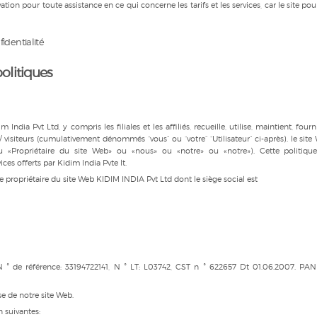
ion pour toute assistance en ce qui concerne les tarifs et les services, car le site pou
fidentialité
politiques
ndia Pvt Ltd, y compris les filiales et les affiliés, recueille, utilise, maintient, fourn
/ visiteurs (cumulativement dénommés “vous” ou “votre” “Utilisateur” ci-après). le site
 «Propriétaire du site Web» ou «nous» ou «notre» ou «notre»). Cette politiqu
ices offerts par Kidim India Pvte lt.
ropriétaire du site Web KIDIM INDIA Pvt Ltd dont le siège social est
N ° de référence: 33194722141, N ° LT: L03742, CST n ° 622657 Dt 01.06.2007. PAN
use de notre site Web.
n suivantes: