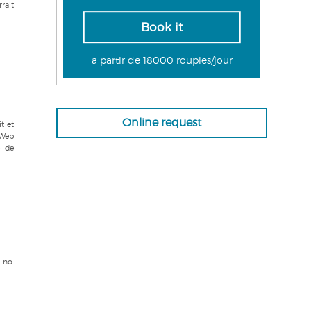
rrait
Book it
a partir de 18000 roupies/jour
Online request
it et
 Web
e de
 no.