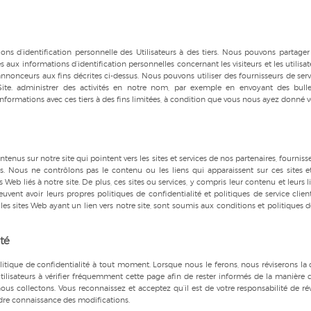
s d’identification personnelle des Utilisateurs à des tiers. Nous pouvons partager
x informations d’identification personnelles concernant les visiteurs et les utilisat
nnonceurs aux fins décrites ci-dessus. Nous pouvons utiliser des fournisseurs de serv
 Site. administrer des activités en notre nom, par exemple en envoyant des bulle
formations avec ces tiers à des fins limitées, à condition que vous nous ayez donné v
ntenus sur notre site qui pointent vers les sites et services de nos partenaires, fourniss
s. Nous ne contrôlons pas le contenu ou les liens qui apparaissent sur ces sites e
Web liés à notre site. De plus, ces sites ou services, y compris leur contenu et leurs l
uvent avoir leurs propres politiques de confidentialité et politiques de service client
 les sites Web ayant un lien vers notre site, sont soumis aux conditions et politiques d
ité
olitique de confidentialité à tout moment. Lorsque nous le ferons, nous réviserons la 
ilisateurs à vérifier fréquemment cette page afin de rester informés de la manière 
us collectons. Vous reconnaissez et acceptez qu’il est de votre responsabilité de rév
ndre connaissance des modifications.