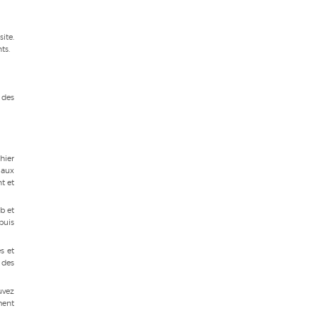
site.
ts.
 des
hier
 aux
t et
eb et
puis
s et
 des
uvez
ment