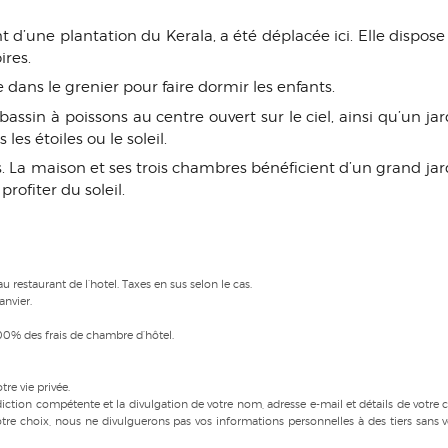
 d’une plantation du Kerala, a été déplacée ici. Elle dispose
ires.
ns le grenier pour faire dormir les enfants.
sin à poissons au centre ouvert sur le ciel, ainsi qu’un jar
es étoiles ou le soleil.
 La maison et ses trois chambres bénéficient d’un grand jar
rofiter du soleil.
u restaurant de l’hotel. Taxes en sus selon le cas.
nvier.
00% des frais de chambre d’hôtel.
re vie privée.
idiction compétente et la divulgation de votre nom, adresse e-mail et détails de votre c
otre choix, nous ne divulguerons pas vos informations personnelles à des tiers sans v