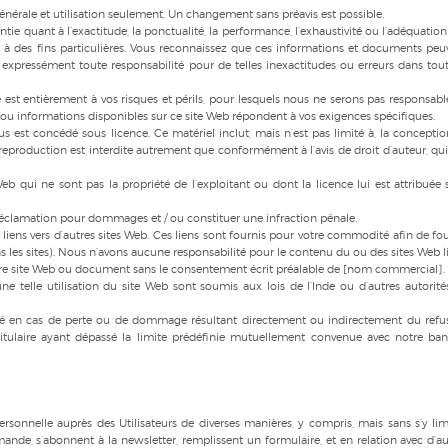
énérale et utilisation seulement. Un changement sans préavis est possible.
tie quant à l’exactitude, la ponctualité, la performance, l’exhaustivité ou l’adéquation
te à des fins particulières. Vous reconnaissez que ces informations et documents peu
 expressément toute responsabilité pour de telles inexactitudes ou erreurs dans tout
e est entièrement à vos risques et périls, pour lesquels nous ne serons pas responsables
 ou informations disponibles sur ce site Web répondent à vos exigences spécifiques.
 est concédé sous licence. Ce matériel inclut, mais n’est pas limité à, la conception
reproduction est interdite autrement que conformément à l’avis de droit d’auteur, qui 
 qui ne sont pas la propriété de l’exploitant ou dont la licence lui est attribuée 
e réclamation pour dommages et / ou constituer une infraction pénale.
iens vers d’autres sites Web. Ces liens sont fournis pour votre commodité afin de fou
s les sites). Nous n’avons aucune responsabilité pour le contenu du ou des sites Web li
 autre site Web ou document sans le consentement écrit préalable de [nom commercial].
une telle utilisation du site Web sont soumis aux lois de l’Inde ou d’autres autorité
té en cas de perte ou de dommage résultant directement ou indirectement du refu
 titulaire ayant dépassé la limite prédéfinie mutuellement convenue avec notre ba
rsonnelle auprès des Utilisateurs de diverses manières, y compris, mais sans s’y limi
mande, s’abonnent à la newsletter, remplissent un formulaire, et en relation avec d’au