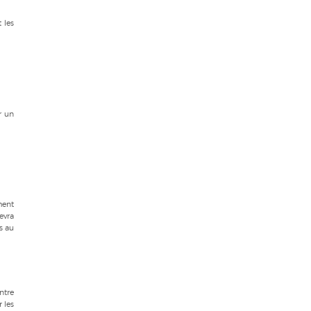
 les
r un
ment
cevra
ns au
ntre
r les