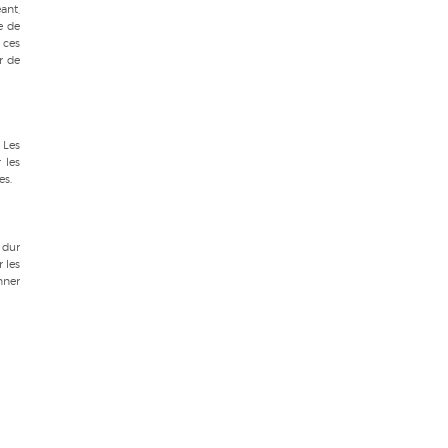
ant,
e de
 ces
r de
 Les
 les
es.
e dur
r les
nner