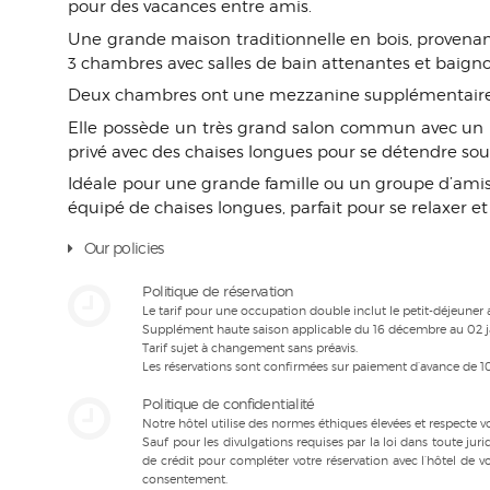
pour des vacances entre amis.
Une grande maison traditionnelle en bois, provenant
3 chambres avec salles de bain attenantes et baigno
Deux chambres ont une mezzanine supplémentaire da
Elle possède un très grand salon commun avec un bas
privé avec des chaises longues pour se détendre sous l
Idéale pour une grande famille ou un groupe d’amis.
équipé de chaises longues, parfait pour se relaxer et p
Our policies
Politique de réservation
Le tarif pour une occupation double inclut le petit-déjeuner a
Supplément haute saison applicable du 16 décembre au 02 ja
Tarif sujet à changement sans préavis.
Les réservations sont confirmées sur paiement d’avance de 1
Politique de confidentialité
Notre hôtel utilise des normes éthiques élevées et respecte vot
Sauf pour les divulgations requises par la loi dans toute jur
de crédit pour compléter votre réservation avec l’hôtel de v
consentement.