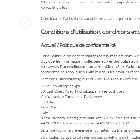
N’hésitez pas à entrer en contact avec notre équipe de réservat
ne pas être à jour.
Conditions d’utilisation, conditions et politiques de con
Conditions d’utilisation, conditions et 
Accueil / Politique de confidentialité
Cette politique de confidentialité régit la manière dont Kidim I
divulgue les informations collectées auprès des utilisateurs 
http://www.Dunewellnessgroup.com («Site» «Site Web» ou
confidentialité s’applique au Site et à tous les produits et serv
Le terme Dunewellnessgroup ou «nous» ou «nous» désigne le p
Dune Eco Village et Spa
70, East Coast Road, Pudhukuppam, Keelputhupet,
Via l’université Puduchery, Puduchery,
605014,
Tamil Nadu
Inde.
Notre numéro d’enregistrement est: Kidim India Pvt Ltd, 
AACCK2682H; Taxe de service no. AACCK2682HST001.
Le terme «vous» fait référence à l’utilisateur ou à la visionne
L’utilisation de ce site est soumise aux conditions d’utilisatio