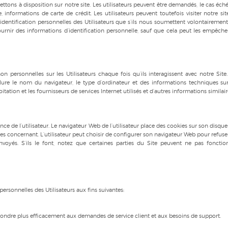
ettons à disposition sur notre site. Les utilisateurs peuvent être demandés, le cas éché
informations de carte de crédit. Les utilisateurs peuvent toutefois visiter notre sit
dentification personnelles des Utilisateurs que s’ils nous soumettent volontairement
fournir des informations d’identification personnelle, sauf que cela peut les empêche
n personnelles sur les Utilisateurs chaque fois qu’ils interagissent avec notre Site.
lure le nom du navigateur, le type d’ordinateur et des informations techniques sur
ation et les fournisseurs de services Internet utilisés et d’autres informations similair
nce de l’utilisateur. Le navigateur Web de l’utilisateur place des cookies sur son disqu
 les concernant. L’utilisateur peut choisir de configurer son navigateur Web pour refuse
voyés. S’ils le font, notez que certaines parties du Site peuvent ne pas fonctio
 personnelles des Utilisateurs aux fins suivantes:
ondre plus efficacement aux demandes de service client et aux besoins de support.