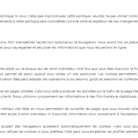
olitique. Si vous n’êtes pas d’accord avec cette politique, veuillez ne pas utiliser notre 
hangements à cette politique sera considérée comme votre acceptation de ces changemen
ons. Afin d’empêcher l’accès non autorisé ou la divulgation, nous avons mis en place
s pour sauvegarder et sécuriser les informations que nous recueillons en ligne.
tre placé sur le disque dur de votre ordinateur. Une fois que vous êtes d’accord, le fic
ous permet de savoir quand vous visitez un site particulier. Les cookies permettent
ication Web peut adapter ses opérations à vos besoins, goûts et aversions en collectan
er les pages utilisées. Cela nous aide à analyser les données sur le trafic de la page W
clients. Nous utilisons uniquement ces informations à des fins d’analyse statistique, 
meilleur site Web, en nous permettant de surveiller les pages que vous trouvez utile
ent accès à votre ordinateur ni à aucune information vous concernant, à l’exception
La plupart des navigateurs acceptent automatiquement les cookies, mais vous po
our refuser les cookies si vous préférez. Cela peut vous empêcher de profiter pleine