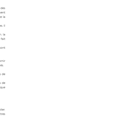
 des
vent
e la
. Il
, la
fait
sont
rnir
és.
s de
s de
nque
ter,
tres