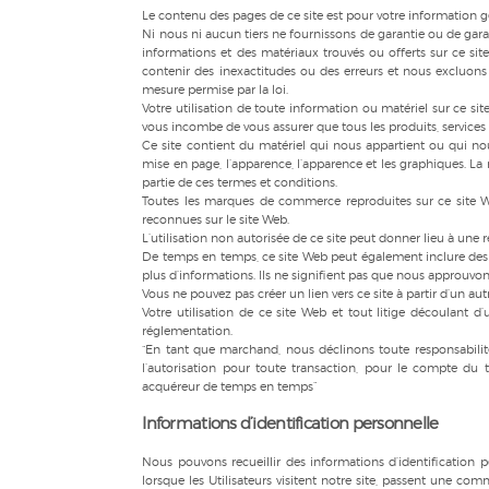
Le contenu des pages de ce site est pour votre information g
Ni nous ni aucun tiers ne fournissons de garantie ou de garan
informations et des matériaux trouvés ou offerts sur ce si
contenir des inexactitudes ou des erreurs et nous excluons
mesure permise par la loi.
Votre utilisation de toute information ou matériel sur ce sit
vous incombe de vous assurer que tous les produits, services
Ce site contient du matériel qui nous appartient ou qui nous
mise en page, l’apparence, l’apparence et les graphiques. La 
partie de ces termes et conditions.
Toutes les marques de commerce reproduites sur ce site Web
reconnues sur le site Web.
L’utilisation non autorisée de ce site peut donner lieu à un
De temps en temps, ce site Web peut également inclure des l
plus d’informations. Ils ne signifient pas que nous approuvon
Vous ne pouvez pas créer un lien vers ce site à partir d’un
Votre utilisation de ce site Web et tout litige découlant d’
réglementation.
“En tant que marchand, nous déclinons toute responsabili
l’autorisation pour toute transaction, pour le compte du
acquéreur de temps en temps”
Informations d’identification personnelle
Nous pouvons recueillir des informations d’identification pe
lorsque les Utilisateurs visitent notre site, passent une com