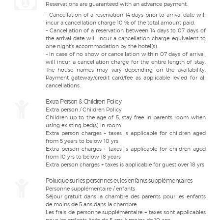
Reservations are guaranteed with an advance payment.
– Cancellation of a reservation 14 days prior to arrival date will
incur a cancellation charge 10 % of the total amount paid.
– Cancellation of a reservation between 14 days to 07 days of
the arrival date will incur a cancellation charge equivalent to
one night’s accommodation by the hotel(s).
– In case of no show or cancellation within 07 days of arrival,
will incur a cancellation charge for the entire length of stay.
The house names may vary depending on the availability.
Payment gateway/credit card/fee as applicable levied for all
cancellations.
Extra Person & Children Policy
Extra person / Children Policy
Children up to the age of 5, stay free in parents room when
using existing bed(s) in room.
Extra person charges + taxes is applicable for children aged
from 5 years to below 10 yrs
Extra person charges + taxes is applicable for children aged
from 10 yrs to below 18 years
Extra person charges + taxes is applicable for guest over 18 yrs
Politique sur les personnes et les enfants supplémentaires
Personne supplémentaire / enfants
Séjour gratuit dans la chambre des parents pour les enfants
de moins de 5 ans dans la chambre.
Les frais de personne supplémentaire + taxes sont applicables