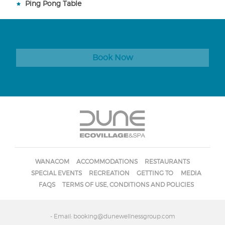
Ping Pong Table
Book Now
WANACOM
ACCOMMODATIONS
RESTAURANTS
SPECIAL EVENTS
RECREATION
GETTING TO
MEDIA
FAQS
TERMS OF USE, CONDITIONS AND POLICIES
- Email: booking@dunewellnessgroup.com