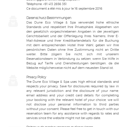
Téléphone: +91 413 2656 351
Ce document a été mis à jour le 16 septembre 2016
Datenschutz-Bestimmungen
Das Dune Eco Village & Spa verwendet hohe ethische
Standards und respektiert Ihre Privatsphäre. Abgesehen von
den gesetzlich vorgeschriebenen Angaben in der jeweiligen
Gerichtsbarkeit und der Offenlegung Ihres Namens, Ihrer E-
Mail-Adresse und Ihrer Kreditkartendetails für die Buchung
mit dem entsprechenden Hotel Ihrer Wahl, geben wir Ihre
persönlichen Daten ohne Ihre Zustimmung nicht an Dritte
weiter. Bitte zögern Sie nicht, sich mit unserem
Reservationsteam in Verbindung zu setzen, wenn Sie Hilfe in
Bezug auf Tarife und Dienstleistungen benötigen, da die
Website möglicherweise nicht auf dem neuesten Stand ist.
Privacy Policy
The Dune Eco Village & Spa uses high ethical standards and
respects your privacy. Save for disclosures required by law in
any relevant jurisdiction and the disclosure of your name,
email address and your credit card details for completing
your booking with the relevant hotel of your choice, we will
not disclose your personal information to third parties
without your consent. Please feel free to get in touch with our
reservation team for any assistance with regards to rates and
services since the website might not be upto date.