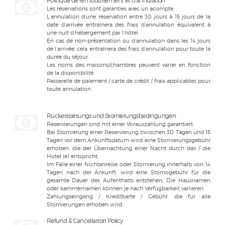
Politique de remboursement et d’annulation
Les réservations sont garanties avec un acompte.
L’annulation d’une réservation entre 30 jours à 15 jours de la
date d’arrivée entraînera des frais d’annulation équivalent à
une nuit d’hébergement par l’hôtel.
En cas de non-présentation ou d’annulation dans les 14 jours
de l’arrivée, cela entraînera des frais d’annulation pour toute la
durée du séjour.
Les noms des maisons/chambres peuvent varier en fonction
de la disponibilité.
Passerelle de paiement / carte de crédit / frais applicables pour
toute annulation.
Rückerstattungs und Stornierungsbedingungen
Reservierungen sind mit einer Vorauszahlung garantiert.
Bei Stornierung einer Reservierung zwischen 30 Tagen und 15
Tagen vor dem Ankunftsdatum wird eine Stornierungsgebühr
erhoben, die der Übernachtung einer Nacht durch das / die
Hotel (e) entspricht.
Im Falle einer Nichtanreise oder Stornierung innerhalb von 14
Tagen nach der Ankunft, wird eine Stornogebühr für die
gesamte Dauer des Aufenthalts entstehen. Die Hausnamen
oder kammernamen können je nach Verfügbarkeit variieren.
Zahlungseingang / Kreditkarte / Gebühr, die für alle
Stornierungen erhoben wird.
Refund & Cancellation Policy