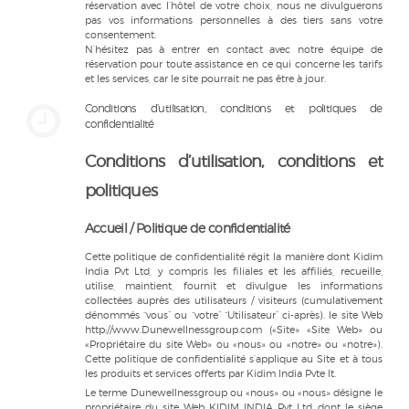
réservation avec l’hôtel de votre choix, nous ne divulguerons
pas vos informations personnelles à des tiers sans votre
consentement.
N’hésitez pas à entrer en contact avec notre équipe de
réservation pour toute assistance en ce qui concerne les tarifs
et les services, car le site pourrait ne pas être à jour.
Conditions d’utilisation, conditions et politiques de
confidentialité
Conditions d’utilisation, conditions et
politiques
Accueil / Politique de confidentialité
Cette politique de confidentialité régit la manière dont Kidim
India Pvt Ltd, y compris les filiales et les affiliés, recueille,
utilise, maintient, fournit et divulgue les informations
collectées auprès des utilisateurs / visiteurs (cumulativement
dénommés “vous” ou “votre” “Utilisateur” ci-après). le site Web
http://www.Dunewellnessgroup.com («Site» «Site Web» ou
«Propriétaire du site Web» ou «nous» ou «notre» ou «notre»).
Cette politique de confidentialité s’applique au Site et à tous
les produits et services offerts par Kidim India Pvte lt.
Le terme Dunewellnessgroup ou «nous» ou «nous» désigne le
propriétaire du site Web KIDIM INDIA Pvt Ltd dont le siège