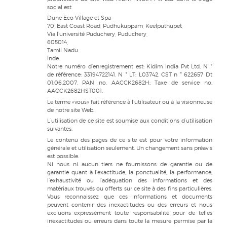
social est
Dune Eco Village et Spa
70, East Coast Road, Pudhukuppam, Keelputhupet,
Via l’université Puduchery, Puduchery,
605014,
Tamil Nadu
Inde.
Notre numéro d’enregistrement est: Kidim India Pvt Ltd, N °
de référence: 33194722141, N ° LT: L03742, CST n ° 622657 Dt
01.06.2007. PAN no. AACCK2682H; Taxe de service no.
AACCK2682HST001.
Le terme «vous» fait référence à l’utilisateur ou à la visionneuse
de notre site Web.
L’utilisation de ce site est soumise aux conditions d’utilisation
suivantes:
Le contenu des pages de ce site est pour votre information
générale et utilisation seulement. Un changement sans préavis
est possible.
Ni nous ni aucun tiers ne fournissons de garantie ou de
garantie quant à l’exactitude, la ponctualité, la performance,
l’exhaustivité ou l’adéquation des informations et des
matériaux trouvés ou offerts sur ce site à des fins particulières.
Vous reconnaissez que ces informations et documents
peuvent contenir des inexactitudes ou des erreurs et nous
excluons expressément toute responsabilité pour de telles
inexactitudes ou erreurs dans toute la mesure permise par la