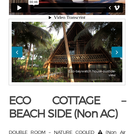
Eco-baywatch house-oustide-
view
ECO COTTAGE –
BEACH SIDE (Non AC)
DOUBLE ROOM – NATURE COOLED
(Non Air