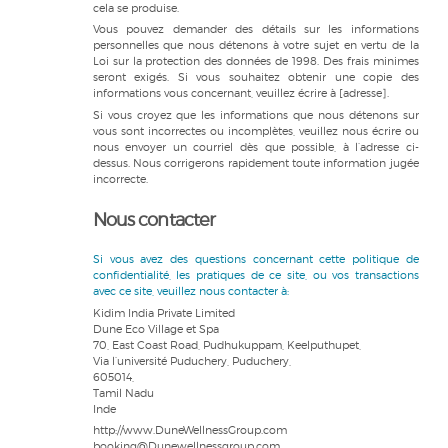
cela se produise.
Vous pouvez demander des détails sur les informations
personnelles que nous détenons à votre sujet en vertu de la
Loi sur la protection des données de 1998. Des frais minimes
seront exigés. Si vous souhaitez obtenir une copie des
informations vous concernant, veuillez écrire à [adresse].
Si vous croyez que les informations que nous détenons sur
vous sont incorrectes ou incomplètes, veuillez nous écrire ou
nous envoyer un courriel dès que possible, à l’adresse ci-
dessus. Nous corrigerons rapidement toute information jugée
incorrecte.
Nous contacter
Si vous avez des questions concernant cette politique de
confidentialité, les pratiques de ce site, ou vos transactions
avec ce site, veuillez nous contacter à:
Kidim India Private Limited
Dune Eco Village et Spa
70, East Coast Road, Pudhukuppam, Keelputhupet,
Via l’université Puduchery, Puduchery,
605014,
Tamil Nadu
Inde
http://www.DuneWellnessGroup.com
booking@Dunewellnessgroup.com