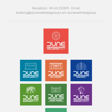
Reception: +91 413-2226111
- Email:
booking@dunewellnessgroup.com dunewellnessgroup